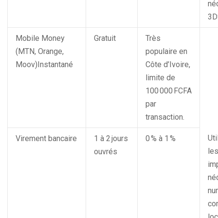
né
3D
Mobile Money
Gratuit
Très
(MTN, Orange,
populaire en
Moov)Instantané
Côte d’Ivoire,
limite de
100 000 FCFA
par
transaction.
Uti
Virement bancaire
1 à 2 jours
0 % à 1 %
le
ouvrés
im
né
nu
co
loc