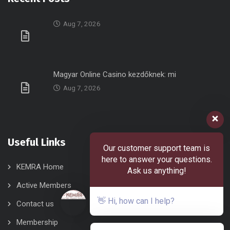
Aug 7, 2026
Magyar Online Casino kezdőknek: mi
Aug 7, 2026
Useful Links
Our customer support team is
here to answer your questions.
KEMRA Home
About Us
Ask us anything!
Active Members
Board of Directors
👋 Hi, how can I help?
Contact us
KEMRA Services
Membership