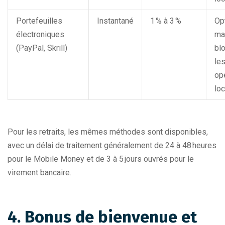
Portefeuilles
Instantané
1 % à 3 %
Opt
électroniques
ma
(PayPal, Skrill)
bl
le
op
loc
Pour les retraits, les mêmes méthodes sont disponibles,
avec un délai de traitement généralement de 24 à 48 heures
pour le Mobile Money et de 3 à 5 jours ouvrés pour le
virement bancaire.
4. Bonus de bienvenue et