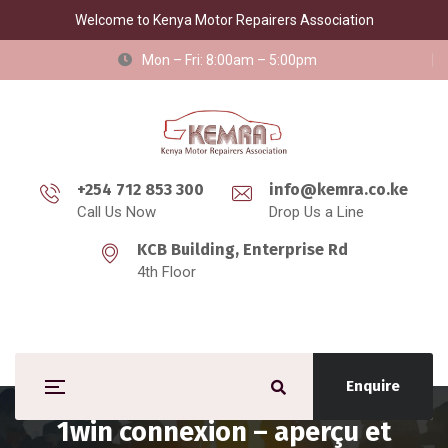
Welcome to Kenya Motor Repairers Association
Mon – Fri: 8:00am – 5:00pm
+254 712 853 300
info@kemra.co.ke
Call Us Now
Drop Us a Line
KCB Building, Enterprise Rd
4th Floor
Enquire
1win connexion – aperçu et