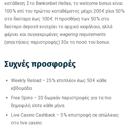
κατάθεση. Στο Bankonbet Hellas, το welcome bonus είναι
100 % επί του πρώτου καταθέματος μέχρι 200 € plus 50 %
στο δεύτερο έως 100 €. Η προσθήκη των 50 % στο
δεύτερο deposit ενισχύει το αρχικό κεφάλαιο, αλλά
φέρνει και συγκεκριμένες
wagering requirements
(απαιτήσεις περιστροφής) 30x το ποσό του bonus.
Συχνές προσφορές
Weekly Reload – 25 % επιπλέον έως 50 € κάθε
εβδομάδα.
Free Spins – 20 δωρεάν περιστροφές για τα πιο
δημοφιλή slots κάθε μήνα.
Live Casino Cashback – 5 % επιστροφή σε απώλειες
στο live casino.