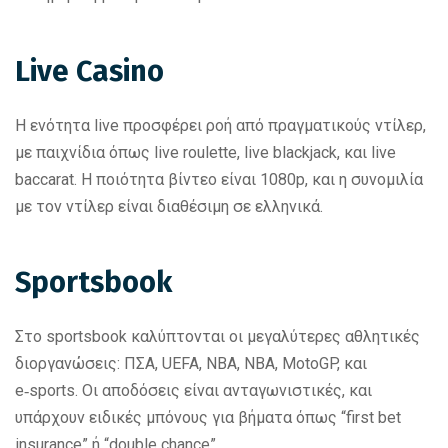
Live Casino
Η ενότητα live προσφέρει ροή από πραγματικούς ντίλερ,
με παιχνίδια όπως live roulette, live blackjack, και live
baccarat. Η ποιότητα βίντεο είναι 1080p, και η συνομιλία
με τον ντίλερ είναι διαθέσιμη σε ελληνικά.
Sportsbook
Στο sportsbook καλύπτονται οι μεγαλύτερες αθλητικές
διοργανώσεις: ΠΣΑ, UEFA, NBA, NBA, MotoGP, και
e‑sports. Οι αποδόσεις είναι ανταγωνιστικές, και
υπάρχουν ειδικές μπόνους για βήματα όπως “first bet
insurance” ή “double chance”.