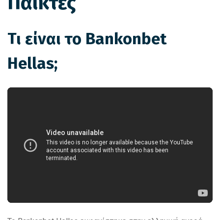
Παίκτες
Τι είναι το Bankonbet
Hellas;