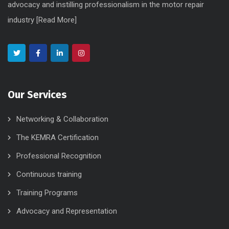
advocacy and instilling professionalism in the motor repair
industry [
Read More
]
Our Services
Networking & Collaboration
The KEMRA Certification
Professional Recognition
Continuous training
Training Programs
Advocacy and Representation