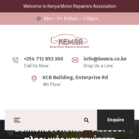
Welcome to Kenya Motor Repairers Association
Mon – Fri: 8:00am – 5:00pm
+254 712 853 300
info@kemra.co.ke
Call Us Now
Drop Us a Line
KCB Building, Enterprise Rd
4th Floor
Enquire
Bankonbet Hellas – Μέθοδοι