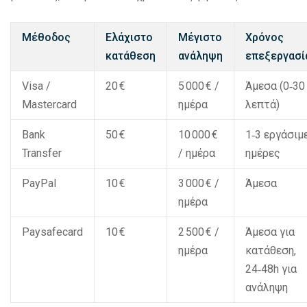
Μέθοδος
Ελάχιστο
Μέγιστο
Χρόνος
κατάθεση
ανάληψη
επεξεργασί
Visa /
20 €
5 000 € /
Άμεσα (0‑30
Mastercard
ημέρα
λεπτά)
Bank
50 €
10 000 €
1‑3 εργάσιμ
Transfer
/ ημέρα
ημέρες
PayPal
10 €
3 000 € /
Άμεσα
ημέρα
Paysafecard
10 €
2 500 € /
Άμεσα για
ημέρα
κατάθεση,
24‑48h για
ανάληψη