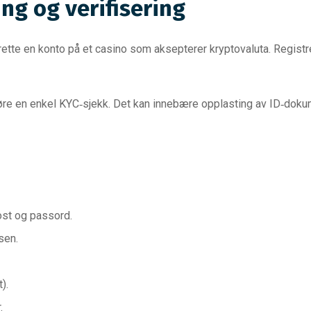
ing og verifisering
ette en konto på et casino som aksepterer kryptovaluta. Registr
mføre en enkel KYC‑sjekk. Det kan innebære opplasting av ID‑doku
post og passord.
sen.
).
.