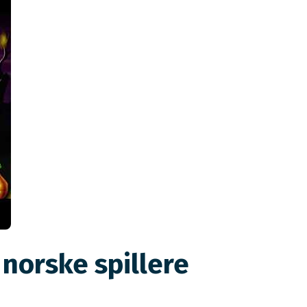
 norske spillere