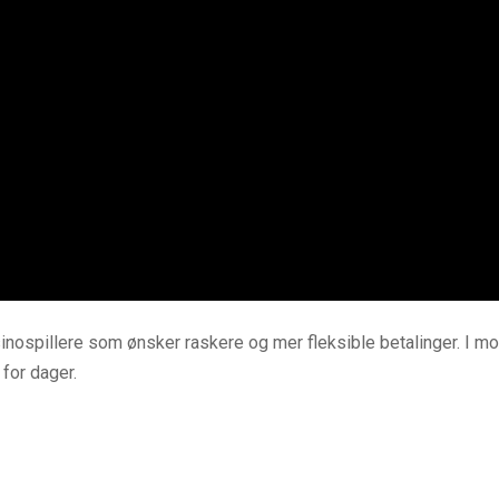
asinospillere som ønsker raskere og mer fleksible betalinger. I mo
 for dager.