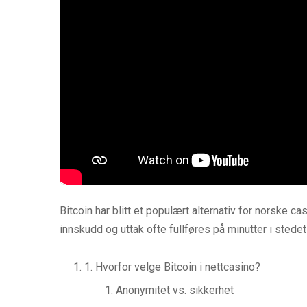
Bitcoin har blitt et populært alternativ for norske c
innskudd og uttak ofte fullføres på minutter i stedet
1. Hvorfor velge Bitcoin i nettcasino?
Anonymitet vs. sikkerhet