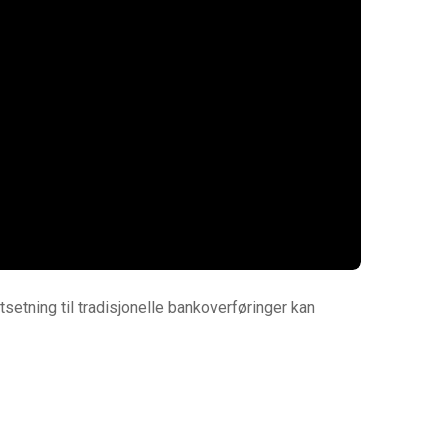
tsetning til tradisjonelle bankoverføringer kan