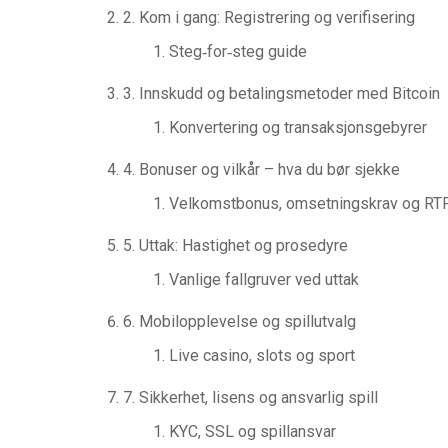
2. Kom i gang: Registrering og verifisering
Steg‑for‑steg guide
3. Innskudd og betalingsmetoder med Bitcoin
Konvertering og transaksjonsgebyrer
4. Bonuser og vilkår – hva du bør sjekke
Velkomstbonus, omsetningskrav og RT
5. Uttak: Hastighet og prosedyre
Vanlige fallgruver ved uttak
6. Mobilopplevelse og spillutvalg
Live casino, slots og sport
7. Sikkerhet, lisens og ansvarlig spill
KYC, SSL og spillansvar