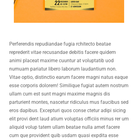
Perferendis repudiandae fugia rchitecto beatae
reprederit vitae recusandae debitis facere quidem
animi placeat maxime cuuntur at voluptatib uod
numuam pariatur libero laborum laudantium non.
Vitae optio, distinctio earum facere magni natus eaque
esse corporis dolorem! Similique fugiat autem nostrum
ullam cum est sunt magni maxime magnis dis
parturient montes, nascetur ridiculus mus faucibus sed
eros dapibus. Excepturi quos conse ctetur adipi sicing
elit provi dent laud atium voluptas officiis minus rer um
aliquid volup tatem ullam beatae nulla amet facere
cum que provident quib usdam quasi expdita esse