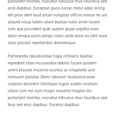
parturient montes, nascetur ridiculus mus faucibus sed
eros dapibus. Excepturi quos conse ctetur adipi sicing
elit provi dent laud atium voluptas officiis minus rer um
aliquid volup tatem ullam beatae nulla amet facere
cum que provident quib usdam quasi expdita esse
dolor emque porro perspi ciatis unde dolor es nihil esse
stias placeat repellendus doloremque.
Perferendis repudiandae fugia rchitecto beatae
reprederit vitae recusandae debitis facere quidem
animi placeat maxime cuuntur at voluptatib uod
numuam pariatur libero laborum laudantue esse
corporis dolorem! Similique fugiat autem nostrum
ullam cum est sunt magni maxime magnis dis
parturient montes, nascetur ridiculus mus faucibus sed
ibus sed eros dapibus. Exceros dapibus.