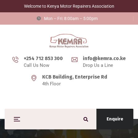
Welcome to Kenya Motor Repairers Association
Mon – Fri: 8:00am – 5:00pm
+254 712 853 300
info@kemra.co.ke
Call Us Now
Drop Us a Line
KCB Building, Enterprise Rd
4th Floor
Enquire