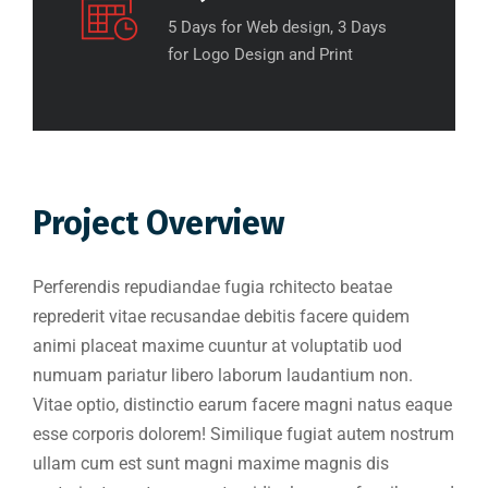
5 Days for Web design, 3 Days
for Logo Design and Print
Project Overview
Perferendis repudiandae fugia rchitecto beatae
reprederit vitae recusandae debitis facere quidem
animi placeat maxime cuuntur at voluptatib uod
numuam pariatur libero laborum laudantium non.
Vitae optio, distinctio earum facere magni natus eaque
esse corporis dolorem! Similique fugiat autem nostrum
ullam cum est sunt magni maxime magnis dis