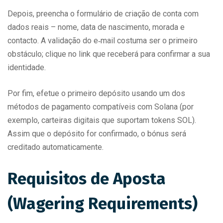
Depois, preencha o formulário de criação de conta com
dados reais – nome, data de nascimento, morada e
contacto. A validação do e‑mail costuma ser o primeiro
obstáculo; clique no link que receberá para confirmar a sua
identidade.
Por fim, efetue o primeiro depósito usando um dos
métodos de pagamento compatíveis com Solana (por
exemplo, carteiras digitais que suportam tokens SOL).
Assim que o depósito for confirmado, o bónus será
creditado automaticamente.
Requisitos de Aposta
(Wagering Requirements)