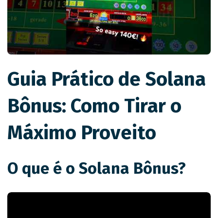
Guia Prático de Solana
Bônus: Como Tirar o
Máximo Proveito
O que é o Solana Bônus?