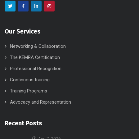
Our Services
Networking & Collaboration
The KEMRA Certification
Professional Recognition
Continuous training
Training Programs
Advocacy and Representation
Recent Posts
Aug 7, 2026