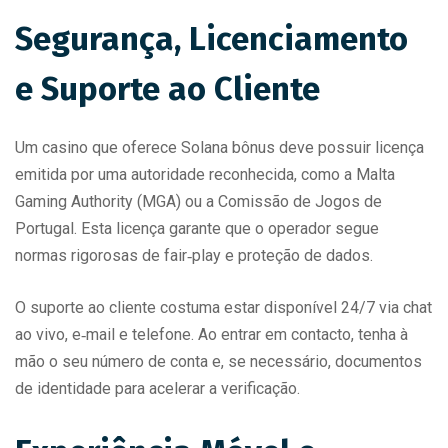
Segurança, Licenciamento
e Suporte ao Cliente
Um casino que oferece Solana bônus deve possuir licença
emitida por uma autoridade reconhecida, como a Malta
Gaming Authority (MGA) ou a Comissão de Jogos de
Portugal. Esta licença garante que o operador segue
normas rigorosas de fair‑play e proteção de dados.
O suporte ao cliente costuma estar disponível 24/7 via chat
ao vivo, e‑mail e telefone. Ao entrar em contacto, tenha à
mão o seu número de conta e, se necessário, documentos
de identidade para acelerar a verificação.