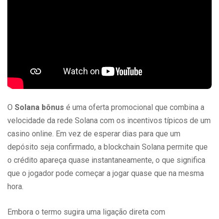
O
Solana bônus
é uma oferta promocional que combina a
velocidade da rede Solana com os incentivos típicos de um
casino online. Em vez de esperar dias para que um
depósito seja confirmado, a blockchain Solana permite que
o crédito apareça quase instantaneamente, o que significa
que o jogador pode começar a jogar quase que na mesma
hora.
Embora o termo sugira uma ligação direta com