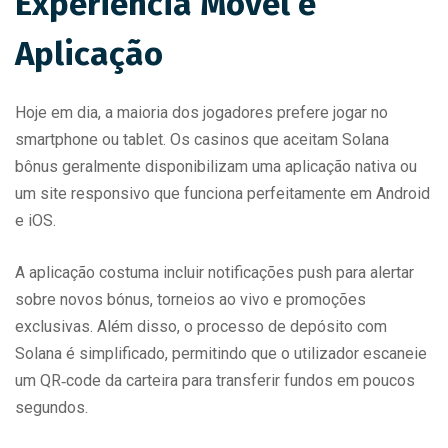
Experiência Móvel e
Aplicação
Hoje em dia, a maioria dos jogadores prefere jogar no
smartphone ou tablet. Os casinos que aceitam Solana
bônus geralmente disponibilizam uma aplicação nativa ou
um site responsivo que funciona perfeitamente em Android
e iOS.
A aplicação costuma incluir notificações push para alertar
sobre novos bónus, torneios ao vivo e promoções
exclusivas. Além disso, o processo de depósito com
Solana é simplificado, permitindo que o utilizador escaneie
um QR‑code da carteira para transferir fundos em poucos
segundos.