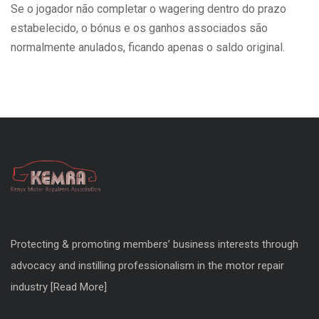
Se o jogador não completar o wagering dentro do prazo
estabelecido, o bónus e os ganhos associados são
normalmente anulados, ficando apenas o saldo original.
Protecting & promoting members’ business interests through
advocacy and instilling professionalism in the motor repair
industry [
Read More
]