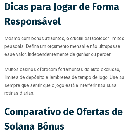
Dicas para Jogar de Forma
Responsável
Mesmo com bónus atraentes, é crucial estabelecer limites
pessoais. Defina um orçamento mensal e não ultrapasse
esse valor, independentemente de ganhar ou perder.
Muitos casinos oferecem ferramentas de auto‑exclusão,
limites de depósito e lembretes de tempo de jogo. Use‑as
sempre que sentir que o jogo está a interferir nas suas
rotinas diárias.
Comparativo de Ofertas de
Solana Bônus