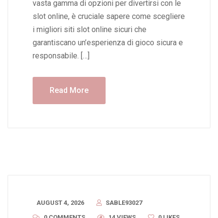
vasta gamma di opzioni per divertirsi con le
slot online, è cruciale sapere come scegliere
i migliori siti slot online sicuri che
garantiscano un’esperienza di gioco sicura e
responsabile. […]
Read More
AUGUST 4, 2026
SABLE93027
0 COMMENTS
14 VIEWS
0
LIKES