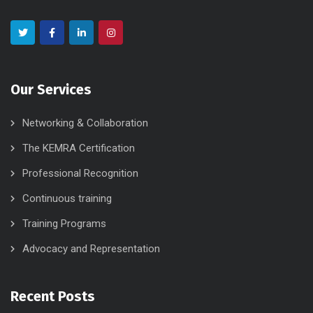
Our Services
Networking & Collaboration
The KEMRA Certification
Professional Recognition
Continuous training
Training Programs
Advocacy and Representation
Recent Posts