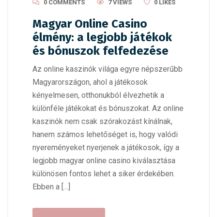
0 COMMENTS
7 VIEWS
0
LIKES
Magyar Online Casino
élmény: a legjobb játékok
és bónuszok felfedezése
Az online kaszinók világa egyre népszerűbb
Magyarországon, ahol a játékosok
kényelmesen, otthonukból élvezhetik a
különféle játékokat és bónuszokat. Az online
kaszinók nem csak szórakozást kínálnak,
hanem számos lehetőséget is, hogy valódi
nyereményeket nyerjenek a játékosok, így a
legjobb magyar online casino kiválasztása
különösen fontos lehet a siker érdekében.
Ebben a […]