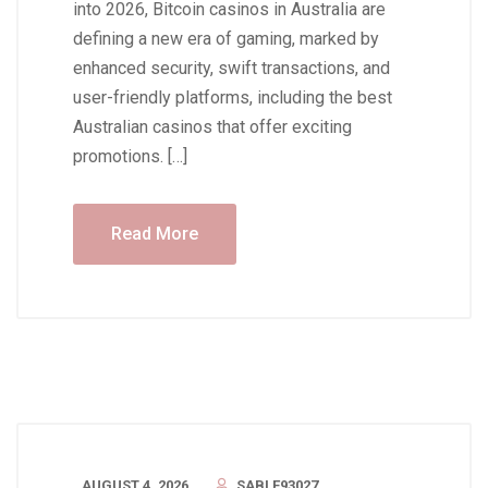
into 2026, Bitcoin casinos in Australia are
defining a new era of gaming, marked by
enhanced security, swift transactions, and
user-friendly platforms, including the best
Australian casinos that offer exciting
promotions. […]
Read More
AUGUST 4, 2026
SABLE93027