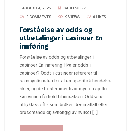
AUGUST 4, 2026
SABLE93027
0 COMMENTS
9 VIEWS
0
LIKES
Forståelse av odds og
utbetalinger i casinoer En
innføring
Forståelse av odds og utbetalinger i
casinoer En innføring Hva er odds i
casinoer? Odds i casinoer refererer til
sannsynligheten for at en spesifikk hendelse
skjer, og de bestemmer hvor mye en spiller
kan vinne i forhold til innsatsen. Oddsene
uttrykkes ofte som brøker, desimaltall eller
prosentandeler, avhengig av hvilket […]