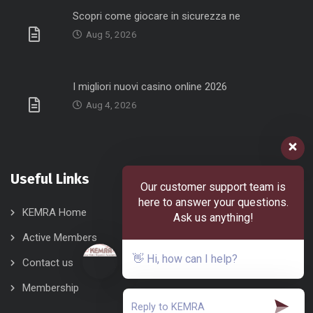
Scopri come giocare in sicurezza ne
Aug 5, 2026
I migliori nuovi casino online 2026
Aug 4, 2026
Useful Links
Our customer support team is
here to answer your questions.
KEMRA Home
About Us
Ask us anything!
Active Members
Board of Directors
👋 Hi, how can I help?
Contact us
KEMRA Services
Membership