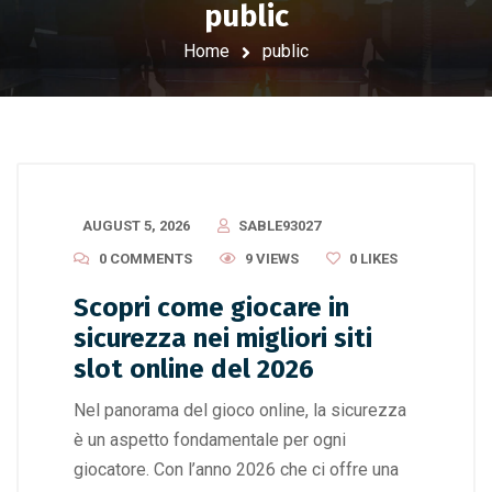
public
Home
public
AUGUST 5, 2026
SABLE93027
0 COMMENTS
9 VIEWS
0
LIKES
Scopri come giocare in
sicurezza nei migliori siti
slot online del 2026
Nel panorama del gioco online, la sicurezza
è un aspetto fondamentale per ogni
giocatore. Con l’anno 2026 che ci offre una